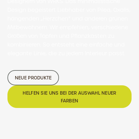
Designern von WRKS. Das minimalistische
Design begeistert Liebhaber von Pilea, Oxalis,
hängenden „Herzchen“ und anderen grünen
Mitbewohnern. Wir empfehlen, verschiedene
Größen von Töpfen und Pflanzkästen zu
kombinieren. So entsteht eine einfache und
elegante Linie, die zu jedem Interieur passt.
NEUE PRODUKTE
HELFEN SIE UNS BEI DER AUSWAHL NEUER
FARBEN