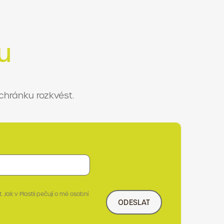
u
chránku rozkvést.
 Jak v Plastii pečují o mé osobní
ODESLAT