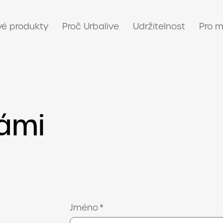
é produkty
Proč Urbalive
Udržitelnost
Pro m
námi
Jméno
*