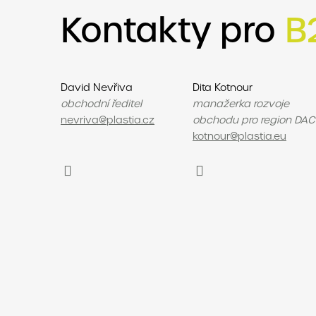
Kontakty pro
B
David Nevřiva
Dita Kotnour
obchodní ředitel
manažerka rozvoje
nevriva@plastia.cz
obchodu pro region DA
kotnour@plastia.eu