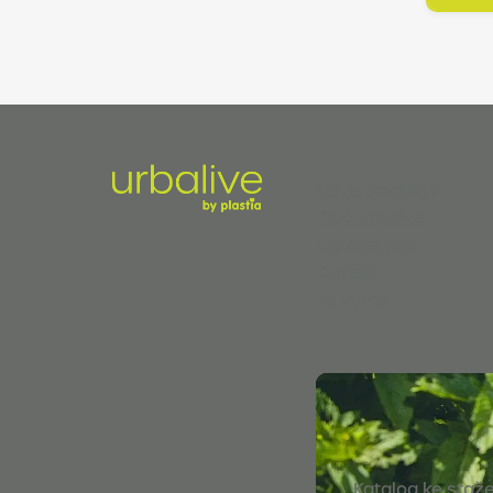
Nové produkty
Proč Urbalive
Udržitelnost
Kontakt
Ve vývoji
Katalog ke staže