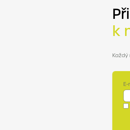
Př
k 
Každý 
E-