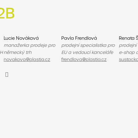
2B
Lucie Nováková
Pavla Frendlová
Renata 
manažerka prodeje pro
prodejní specialistka pro
prodejní
CH
německý trh
EU a vedoucí kanceláře
e-shop 
novakova@plastia.cz
frendlova@plastia.cz
sustacko