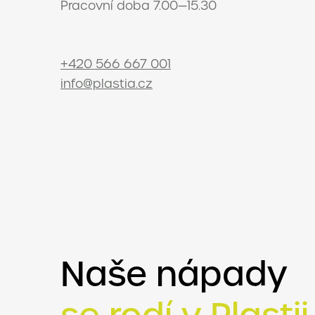
Pracovní doba 7.00—15.30
+420 566 667 001
info@plastia.cz
Naše nápady
se rodí v Plastii